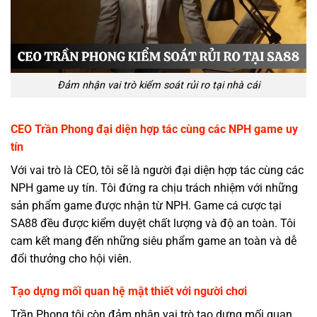
Đảm nhận vai trò kiểm soát rủi ro tại nhà cái
CEO Trần Phong đại diện hợp tác cùng các NPH game uy
tín
Với vai trò là CEO, tôi sẽ là người đại diện hợp tác cùng các
NPH game uy tín. Tôi đứng ra chịu trách nhiệm với những
sản phẩm game được nhận từ NPH. Game cá cược tại
SA88 đều được kiểm duyệt chất lượng và độ an toàn. Tôi
cam kết mang đến những siêu phẩm game an toàn và dễ
đổi thưởng cho hội viên.
Tạo dựng mối quan hệ mật thiết với người chơi
Trần Phong tôi còn đảm nhận vai trò tạo dựng mối quan